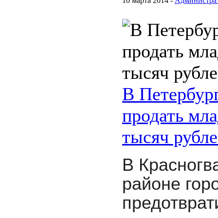
10 марта 2014 -
Администра
В Петербург
продать мла
тысяч рубл
В Красногв
районе гор
предотврат