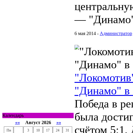
центральну
— "Динамо"
6 мая 2014 -
Администратор
"Локомотив
"Динамо" в 
Победа в р
была дости
Календарь
««
Август 2026
»»
счётом 5:1.
Пн
3
10
17
24
31