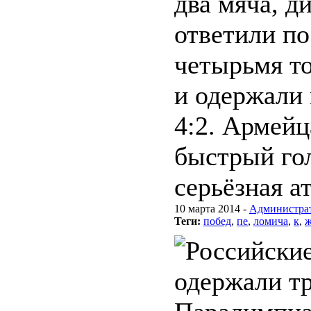
два мяча, 
ответили по
четырьмя т
и одержали
4:2. Армейц
быстрый гол
серьёзная а
10 марта 2014 -
Администра
Теги:
побед
,
пе
,
ломича
,
к
,