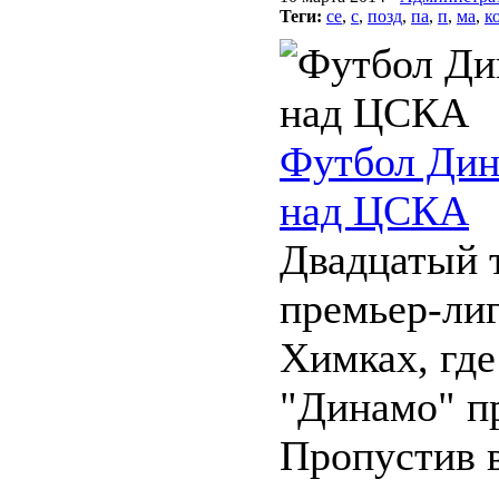
Теги:
се
,
с
,
позд
,
па
,
п
,
ма
,
к
Футбол Дин
над ЦСКА
Двадцатый 
премьер-ли
Химках, где
"Динамо" п
Пропустив 