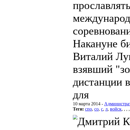
прославлять
междунаро
соревновани
Накануне б
Виталий Лу
взявший "зо
дистанции в
для
10 марта 2014 -
Администра
Теги:
спо
,
со
,
с
,
л
,
войск
,
,
,
,