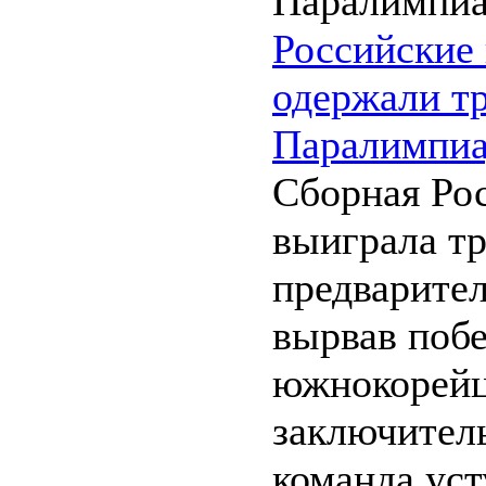
Российские
одержали т
Паралимпиа
Сборная Рос
выиграла тр
предварител
вырвав побе
южнокорейце
заключител
команда усту