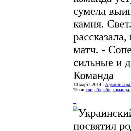
сумела выиг
камня. Све
рассказала,
матч. - Соп
сильные и 
Команда
10 марта 2014 -
Администра
Теги:
све
,
сбо
,
сбо
,
команда