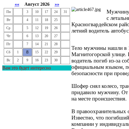
««
Август 2026
»»
Мужчину 
Пн
3
10
17
24
31
с леталь
Вт
4
11
18
25
Красногвардейском райо
Ср
5
12
19
26
летний водитель автобус
Чт
6
13
20
27
Пт
7
14
21
28
Тело мужчины нашли в 1
8
Сб
1
15
22
29
Магнитогорской улице.
водитель погиб из-за с
Вс
2
9
16
23
30
официальным языком, п
Вам это будет интересно
безопасности при прове
Шофер снял колесо, тра
придавило мужчину. От 
на месте происшествия.
В правоохранительных о
Известно, что погибший
компании у индивидуал