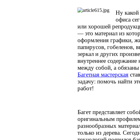
Ну какой
офиса се
или хорошей репродукци
— это материал из кото
оформления графики, жи
папирусов, гобеленов, 
зеркал и других произве
внутреннее содержание 
между собой, а обязаны
Багетная мастерская
ста
задачу: помочь найти э
работ!
Багет представляет соб
оригинальным профилем 
разнообразных материал
только из дерева. Сегод
технологий появился баг