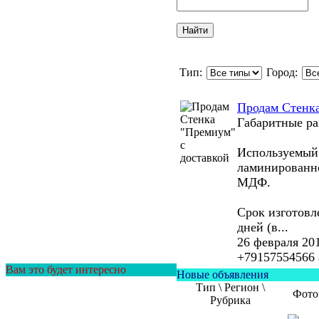
Тип:
Город:
Продам Стенка
Габаритные р
Используемый 
ламинированн
МДФ.
Срок изготовле
дней (в...
26 февраля 20
+79157554566
Вам это будет интересно
Новые объявления
Тип \ Регион \
Фото
Рубрика