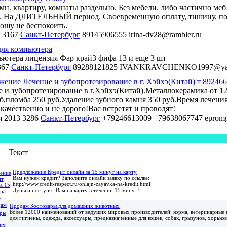
мн. квартиру, комнаты раздельно. Без мебели. либо частично м
. На ДЛИТЕЛЬНЫЙ период. Своевременную оплату, тишину, по
ошу не беспокоить.
3167
Санкт-Петербург
89145906555
irina-dv28@rambler.ru
ля компьютера
ьютера лицензия Фар край3 фифа 13 и еще 3 шт
367
Санкт-Петербург
89288121825
IVANKRAVCHENKO1997@yan
ение Лечение и зубопротезирование в г. Хэйхэ(Китай) т 89246
 и зубопротезирование в г.Хэйхэ(Китай).Металлокерамика от 1
б,пломба 250 руб.Удаление зубного камня 350 руб.Время лечения 
качественно и не дорого!Вас встретят и проводят!
я 2013
3286
Санкт-Петербург
+79246613009 +79638067747
eprom
Текст
Предложение Кредит онлайн за 15 минут на карту
Вам нужен кредит? Заполните онлайн заявку по ссылке:
http://www.credit-respect.ru/onlajn-zayavka-na-kredit.html
Деньги поступят Вам на карту в течении 15 минут!
Продам Зоотовары для домашних животных
Более 12000 наименований от ведущих мировых производителей: корма, ветеринарные 
для гигиены, одежда, аксессуары, предназначенные для кошек, собак, грызунов, хорьков