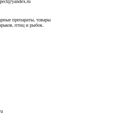
espect@yandex.ru
арные препараты, товары
орьков, птиц и рыбок.
ru