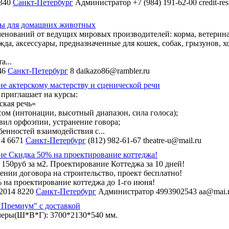
340
Санкт-Петербург
Администратор
+7 (984) 191-62-00
credit-r
ры для домашних животных
менований от ведущих мировых производителей: корма, ветерин
жда, аксессуары, предназначенные для кошек, собак, грызунов, х
а...
46
Санкт-Петербург
8
daikazo86@rambler.ru
е актерскому мастерству и сценической речи
 приглашает на курсы:
ская речь»
осом (интонации, высотный диапазон, сила голоса);
вил орфоэпии, устранение говора;
бенностей взаимодействия с...
14
6671
Санкт-Петербург
(812) 982-61-67
theatre-u@mail.ru
е Скидка 50% на проектирование коттеджа!
 150руб за м2. Проектирование Коттеджа за 10 дней!
ении договора на строительство, проект бесплатно!
 на проектирование коттеджа до 1-го июня!
 2014
8220
Санкт-Петербург
Администратор
4993902543
aa@mai.
"Премиум" с доставкой
меры(Ш*В*Г): 3700*2130*540 мм.