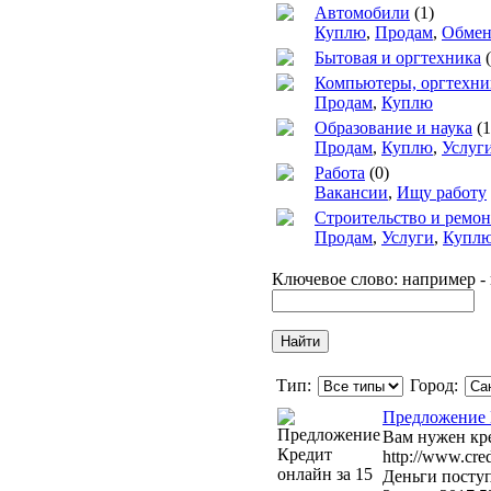
Автомобили
(1)
Куплю
,
Продам
,
Обме
Бытовая и оргтехника
(
Компьютеры, оргтехни
Продам
,
Куплю
Образование и наука
(1
Продам
,
Куплю
,
Услуг
Работа
(0)
Вакансии
,
Ищу работу
Строительство и ремон
Продам
,
Услуги
,
Купл
Ключевое слово: например -
Тип:
Город:
Предложение К
Вам нужен кре
http://www.cred
Деньги поступ