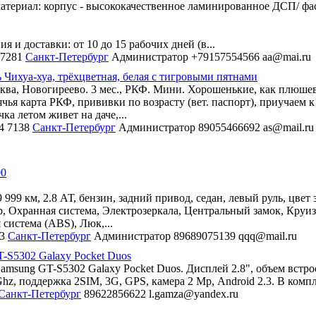
териал: корпус - высококачественное ламинированное ДСП/ фа
я и доставки: от 10 до 15 рабочих дней (в...
7281
Санкт-Петербург
Администратор
+79157554566
aa@mai.ru
Чихуа-хуа, трёхцветная, белая с тигровыми пятнами
ква, Новогиреево. 3 мес., РКФ. Мини. Хорошенькие, как плюше
чья карта РКФ, прививки по возрасту (вет. паспорт), приучаем к
ка летом живет на даче,...
4
7138
Санкт-Петербург
Администратор
89055466692
as@mail.ru
00
9 999 км, 2.8 АТ, бензин, задний привод, седан, левый руль, цвет
, Охранная система, Электрозеркала, Центральный замок, Круиз
система (ABS), Люк,...
3
Санкт-Петербург
Администратор
89689075139
qqq@mail.ru
-S5302 Galaxy Pocket Duos
msung GT-S5302 Galaxy Pocket Duos. Дисплей 2.8", объем встр
hz, поддержка 2SIM, 3G, GPS, камера 2 Мр, Android 2.3. В компле
Санкт-Петербург
89622856622
l.gamza@yandex.ru