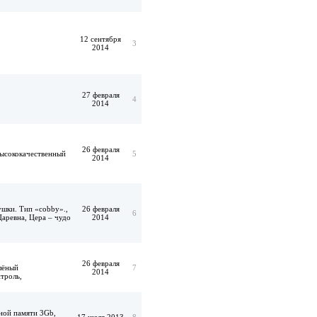
12 сентября
3
2014
27 февраля
4
2014
26 февраля
высококачественный
5
2014
ушки. Тип «cobby».,
26 февраля
6
Царевна, Цера – чудо
2014
26 февраля
елёный
7
2014
троль,
ной памяти 3Gb,
17 июля 2013
8