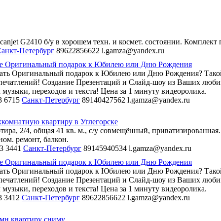
anjet G2410 б/у в хорошем техн. и космет. состоянии. Комплект
анкт-Петербург
89622856622
l.gamza@yandex.ru
е Оригинальный подарок к Юбилею или Дню Рождения
ать Оригинальный подарок к Юбилею или Дню Рождения? Тако
ечатлений! Создание Презентаций и Слайд-шоу из Ваших люби
 музыки, переходов и текста! Цена за 1 минуту видеоролика.
3
6715
Санкт-Петербург
89140427562
l.gamza@yandex.ru
комнатную квартиру в Углегорске
ртира, 2/4, общая 41 кв. м., с/у совмещённый, приватизированная
ном. ремонт, балкон.
3
3441
Санкт-Петербург
89145940534
l.gamza@yandex.ru
е Оригинальный подарок к Юбилею или Дню Рождения
ать Оригинальный подарок к Юбилею или Дню Рождения? Тако
ечатлений! Создание Презентаций и Слайд-шоу из Ваших люби
 музыки, переходов и текста! Цена за 1 минуту видеоролика.
3
3412
Санкт-Петербург
89622856622
l.gamza@yandex.ru
омн.квартиру сниму