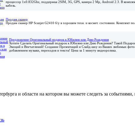
процессор 1x0.832Ghz, поддержка 2SIM, 3G, GPS, камера 2 Мр, Android 2.3. В комплект
кабель.
Продам сканер
Продам сканер HP Scanjet G2410 б/у в хорошем техн. и космет. состоянии. Комплект по
Предложение Оригинальный подарок к Юбилею или Дню Рождения
Хотите Сделать Оригинальный подарок к Юбилею или Дню Рождения? Такой Подаро
Эмоций и Впечатлений! Создание Презентаций и Слайд-шоу из Ваших любимых фото 
добавлением музыки, переходов и текста! Цена за 1 минуту видеоролика.
етербурга и области на котором вы можете следить за событиями
зь