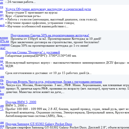
- 24-часовая работа...
Услуги Обучение актерскому мастерству и сценической речи
Театр-студия U приглашает на курсы:
Курс «Сценическая речь»
• Работа с голосом (интонации, высотный диапазон, сила голоса);
• Изучение правил орфоэпии, устранение говора;
• Изучение особенностей взаимодействия с...
Предложение Скидка 50% на проектирование коттеджа!
Проекты от 150руб за м2. Проектирование Коттеджа за 10 дней!
При заключении договора на строительство, проект бесплатно!
Скидка 50% на проектирование коттеджа до 1-го июня!
Продам Стенка "Премиум" с доставкой
Габаритные размеры(Ш*В*Г): 3700*2130*540 мм.
Используемый материал: корпус - высококачественное ламинированное ДСП/ фасады - 
МДФ.
Срок изготовления и доставки: от 10 до 15 рабочих дней (в...
Продам Купить Чихуа-хуа, трёхцветная, белая с тигровыми пятнами
Чихуа-хуа. Москва, Новогиреево. 3 мес., РКФ. Мини. Хорошенькие, как плюшевые игр
прикус N, щенячья карта РКФ, прививки по возрасту (вет. паспорт), приучаем к лотку. 
девочки. Мамочка летом живет на даче,...
Продам BMW 5, 2000
BMW 5, 2000 г.
Пробег 100 000 - 109 999 км, 2.8 АТ, бензин, задний привод, седан, левый руль, цвет з
Бортовой компьютер, Охранная система, Электрозеркала, Центральный замок, Круиз-кон
Антиблокировочная система (ABS), Люк,...
Продам Samsung GT-S5302 Galaxy Pocket Duos
Продам смартфон Samsung GT-S5302 Galaxy Pocket Duos. Дисплей 2.8", объем встроен