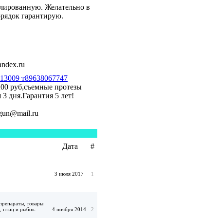
еблированную. Желательно в
рядок гарантирую.
dex.ru
613009 т89638067747
200 руб,съемные протезы
3 дня.Гарантия 5 лет!
gun@mail.ru
Дата
#
3 июля 2017
1
препараты, товары
, птиц и рыбок.
4 ноября 2014
2