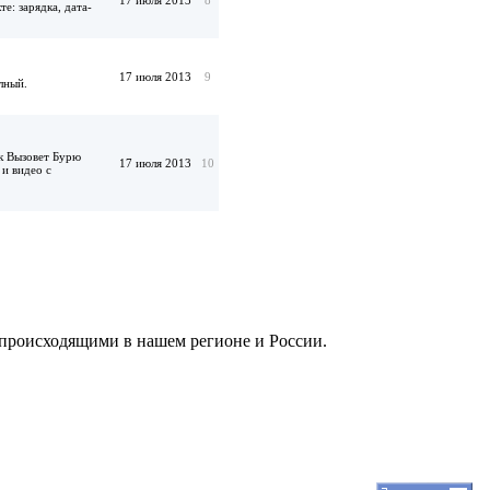
е: зарядка, дата-
17 июля 2013
9
лный.
к Вызовет Бурю
17 июля 2013
10
и видео с
, происходящими в нашем регионе и России.