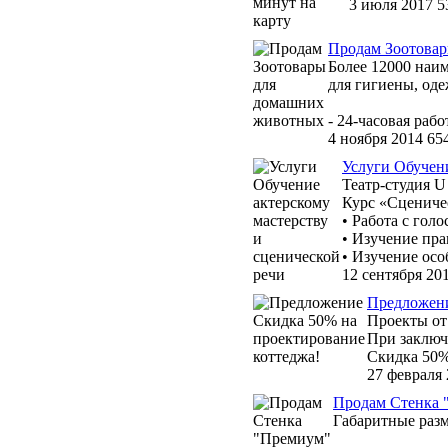
3 июля 2017
5
Продам Зоотова
Более 12000 наи
для гигиены, оде
- 24-часовая работ
4 ноября 2014
65
Услуги Обучени
Театр-студия U
Курс «Сцениче
• Работа с гол
• Изучение пра
• Изучение осо
12 сентября 20
Предложени
Проекты от
При заключ
Скидка 50%
27 февраля
Продам Стенка 
Габаритные раз