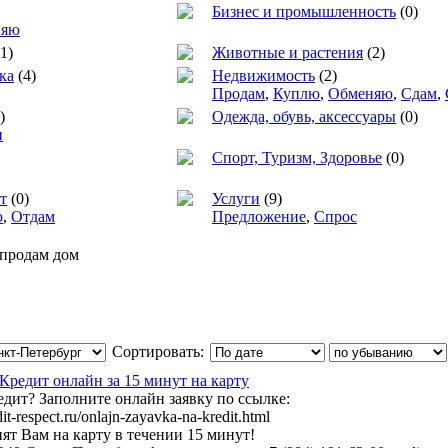
Бизнес и промышленность
(0)
няю
1)
Животные и растения
(2)
ка
(4)
Недвижимость
(2)
Продам
,
Куплю
,
Обменяю
,
Сдам
,
)
Одежда, обувь, аксессуары
(0)
и
Спорт, Туризм, Здоровье
(0)
т
(0)
Услуги
(9)
ю
,
Отдам
Предложение
,
Спрос
 продам дом
Сортировать:
редит онлайн за 15 минут на карту
дит? Заполните онлайн заявку по ссылке:
it-respect.ru/onlajn-zayavka-na-kredit.html
ят Вам на карту в течении 15 минут!