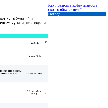
Как повысить эффективность
своего объявления ?
Погода
овет Бурю Эмоций и
ением музыки, переходов и
Дата
#
3 июля 2017
1
препараты, товары
, птиц и рыбок.
4 ноября 2014
2
12 сентября
3
2014