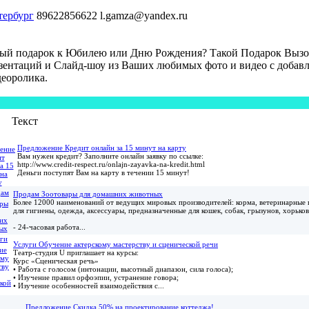
тербург
89622856622
l.gamza@yandex.ru
ный подарок к Юбилею или Дню Рождения? Такой Подарок Выз
зентаций и Слайд-шоу из Ваших любимых фото и видео с добавл
деоролика.
Текст
Предложение Кредит онлайн за 15 минут на карту
Вам нужен кредит? Заполните онлайн заявку по ссылке:
http://www.credit-respect.ru/onlajn-zayavka-na-kredit.html
Деньги поступят Вам на карту в течении 15 минут!
Продам Зоотовары для домашних животных
Более 12000 наименований от ведущих мировых производителей: корма, ветеринарные 
для гигиены, одежда, аксессуары, предназначенные для кошек, собак, грызунов, хорьков
- 24-часовая работа...
Услуги Обучение актерскому мастерству и сценической речи
Театр-студия U приглашает на курсы:
Курс «Сценическая речь»
• Работа с голосом (интонации, высотный диапазон, сила голоса);
• Изучение правил орфоэпии, устранение говора;
• Изучение особенностей взаимодействия с...
Предложение Скидка 50% на проектирование коттеджа!