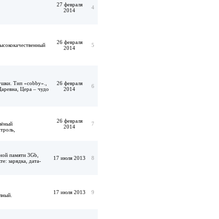
27 февраля
4
2014
26 февраля
высококачественный
5
2014
ушки. Тип «cobby».,
26 февраля
6
Царевна, Цера – чудо
2014
26 февраля
елёный
7
2014
троль,
ной памяти 3Gb,
17 июля 2013
8
е: зарядка, дата-
17 июля 2013
9
лный.