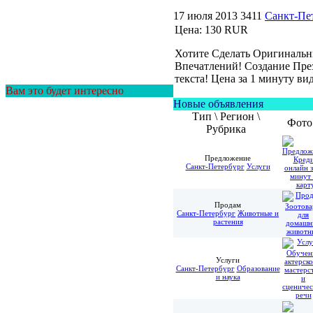
17 июля 2013
3411
Санкт-Пе
Цена:
130 RUR
Хотите Сделать Оригиналь
Впечатлений! Создание Пре
текста! Цена за 1 минуту ви
Вам это будет интересно
Новые объявления
Тип \ Регион \
Фото
Рубрика
Предложение
Санкт-Петербург
Услуги
Продам
Санкт-Петербург
Животные и
растения
Услуги
Санкт-Петербург
Образование
и наука