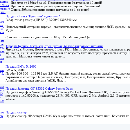
Проекты от 150руб за м2. Проектирование Коттеджа за 10 дней!
При заключении договора на строительство, проект бесплатно!
Скидка 50% на проектирование коттеджа до 1-го июня!
Продам Стенка "Премиум" с доставкой
Габаритные размеры(Ш*В*Г): 3700*2130*540 мм.
Используемый материал: корпус - высококачественное ламинированное ДСП/ фасады - 
МДФ.
Срок изготовления и доставки: от 10 до 15 рабочих дней (в...
Продам Купить Чихуа-хуа, трёхцветная, белая с тигровыми пятнами
Чихуа-хуа. Москва, Новогиреево. 3 мес., РКФ. Мини. Хорошенькие, как плюшевые игр
прикус N, щенячья карта РКФ, прививки по возрасту (вет. паспорт), приучаем к лотку. 
девочки. Мамочка летом живет на даче,...
Продам BMW 5, 2000
BMW 5, 2000 г.
Пробег 100 000 - 109 999 км, 2.8 АТ, бензин, задний привод, седан, левый руль, цвет з
Бортовой компьютер, Охранная система, Электрозеркала, Центральный замок, Круиз-кон
Антиблокировочная система (ABS), Люк,...
Продам Samsung GT-S5302 Galaxy Pocket Duos
Продам смартфон Samsung GT-S5302 Galaxy Pocket Duos. Дисплей 2.8", объем встроен
процессор 1x0.832Ghz, поддержка 2SIM, 3G, GPS, камера 2 Мр, Android 2.3. В комплект
кабель.
Продам сканер
Продам сканер HP Scanjet G2410 б/у в хорошем техн. и космет. состоянии. Комплект по