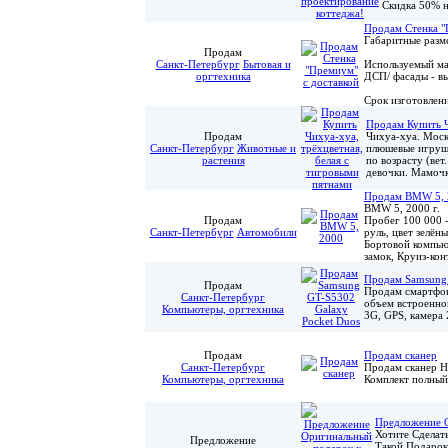
Скидка 50% н
Продам Стенка "
Габаритные раз
Продам
Санкт-Петербург
Бытовая и
Используемый ма
оргтехника
ДСП/ фасады - в
Срок изготовлени
Продам Купить Ч
Продам
Чихуа-хуа. Моск
Санкт-Петербург
Животные и
плюшевые игрушк
растения
по возрасту (вет
девочки. Мамочка
Продам BMW 5, 
BMW 5, 2000 г.
Продам
Пробег 100 000 -
Санкт-Петербург
Автомобили
руль, цвет зелён
Бортовой компью
замок, Круиз-кон
Продам Samsung 
Продам
Продам смартфон
Санкт-Петербург
объем встроенно
Компьютеры, оргтехника
3G, GPS, камера 
Продам
Продам сканер
Санкт-Петербург
Продам сканер HP
Компьютеры, оргтехника
Комплект полный
Предложение 
Хотите Сделат
Предложение
Такой Подарок