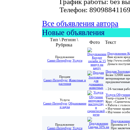
График работы: без в
Телефон: 8909884116
Все объявления автора
Новые объявления
Тип \ Регион \
Фото
Текст
Рубрика
Предложение Кр
Предложение
Вам нужен креди
Санкт-Петербург
Услуги
http://www.credi
Деньги поступя
Продам Зоотова
Более 12000 наи
Продам
ветеринарные пре
Санкт-Петербург
Животные и
предназначенные 
растения
- 24-часовая рабо
Услуги Обучение
Театр-студия U п
Услуги
Курс «Сценическ
Санкт-Петербург
Образование
• Работа с голос
и наука
• Изучение прави
• Изучение особе
Предложение 
Предложение
Проекты от 1
Санкт-Петербург
Услуги
При заключен